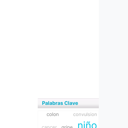
Palabras Clave
colon
convulsion
niño
cancer
gripe