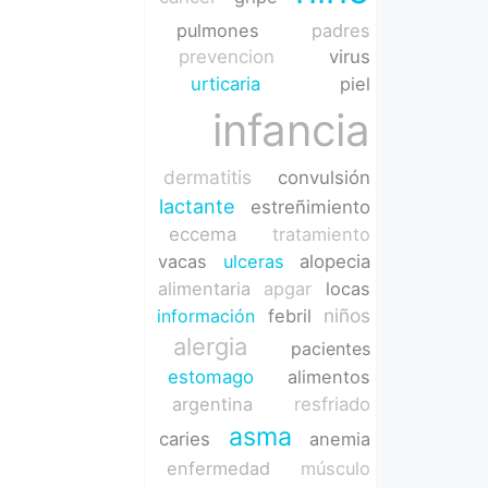
pulmones
padres
prevencion
virus
urticaria
piel
infancia
dermatitis
convulsión
lactante
estreñimiento
eccema
tratamiento
vacas
ulceras
alopecia
alimentaria
apgar
locas
niños
información
febril
alergia
pacientes
estomago
alimentos
argentina
resfriado
asma
caries
anemia
enfermedad
músculo