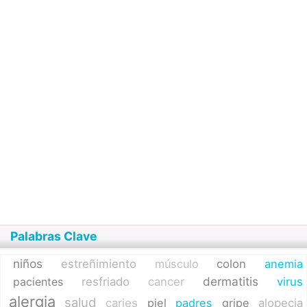
Palabras Clave
niños
estreñimiento
músculo
colon
anemia
dermatitis
pacientes
resfriado
cancer
virus
alergia
salud
caries
piel
padres
gripe
alopecia