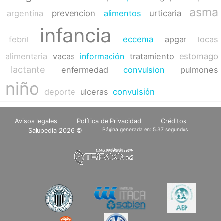
asma
argentina
prevencion
alimentos
urticaria
infancia
febril
eccema
apgar
locas
alimentaria
vacas
información
tratamiento
estomago
lactante
enfermedad
convulsion
pulmones
niño
deporte
ulceras
convulsión
Avisos legales
Política de Privacidad
Créditos
Página generada en: 5.37 segundos
Salupedia 2026 ©