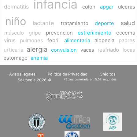
infancia
dermatitis
colon
apgar
ulceras
niño
lactante
salud
tratamiento
deporte
músculo
gripe
prevencion
estreñimiento
eccema
virus
pulmones
febril
alimentaria
alopecia
padres
alergia
urticaria
convulsion
vacas
resfriado
locas
estomago
anemia
Avisos legales
Política de Privacidad
Créditos
Página generada en: 5.52 segundos
Salupedia 2026 ©