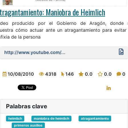
tragantamiento: Maniobra de Heimlich
ideo producido por el Gobierno de Aragón, donde 
uestra cómo actuar ante un atragantamiento para evitar 
fixia de la persona
http://www.youtube.com/...
10/08/2010
4318
146
0.0
0.0
0
Palabras clave
heimlich
maniobra de heimlich
atragantamiento
primeros auxilios