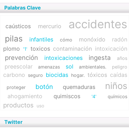
Palabras Clave
accidentes
caústicos
mercurio
pilas
infantiles
monóxido
radón
cómo
plomo
toxicos
contaminación
intoxicación
'1'
prevención
ingesta
intoxicaciones
años
preescolar
sol
amenazas
ambientales.
peligro
carbono
biocidas
tóxicos
caídas
seguro
hogar.
niños
botón
quemaduras
proteger
ahogamiento
quimiscos
'4'
químicos
productos
uso
Twitter