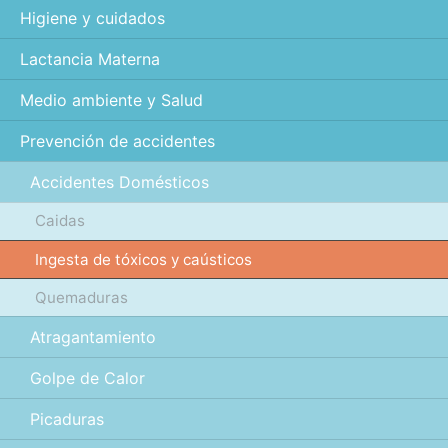
Higiene y cuidados
Lactancia Materna
Medio ambiente y Salud
Prevención de accidentes
Accidentes Domésticos
Caidas
Ingesta de tóxicos y caústicos
Quemaduras
Atragantamiento
Golpe de Calor
Picaduras