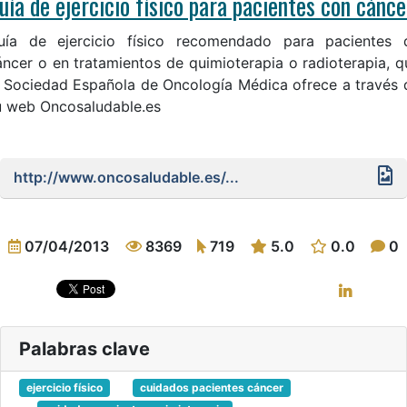
uía de ejercicio físico para pacientes con cánce
uía de ejercicio físico recomendado para pacientes 
áncer o en tratamientos de quimioterapia o radioterapia, q
a Sociedad Española de Oncología Médica ofrece a través 
u web Oncosaludable.es
http://www.oncosaludable.es/...
07/04/2013
8369
719
5.0
0.0
0
Palabras clave
ejercicio físico
cuidados pacientes cáncer