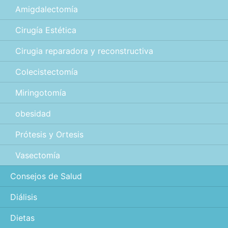
Amigdalectomía
Cirugía Estética
Cirugia reparadora y reconstructiva
Colecistectomía
Miringotomía
obesidad
Prótesis y Ortesis
Vasectomía
Consejos de Salud
Diálisis
Dietas