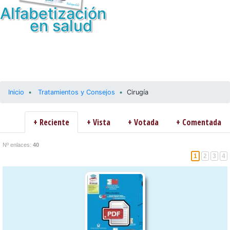
Alfabetización
en salud
Inicio
Tratamientos y Consejos
Cirugía
+ Reciente
+ Vista
+ Votada
+ Comentada
Nº enlaces:
40
1
2
3
4