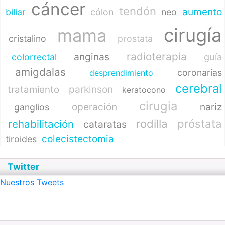
cáncer
tendón
aumento
biliar
cólon
neo
cirugía
mama
cristalino
prostata
radioterapia
anginas
guía
colorrectal
amigdalas
coronarias
desprendimiento
cerebral
parkinson
tratamiento
keratocono
cirugia
operación
nariz
ganglios
rodilla
próstata
rehabilitación
cataratas
colecistectomia
tiroides
Twitter
Nuestros Tweets