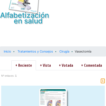
Alfabetización
en salud
Inicio
Tratamientos y Consejos
Cirugía
Vasectomía
+ Reciente
+ Vista
+ Votada
+ Comentada
Nº enlaces:
1
1